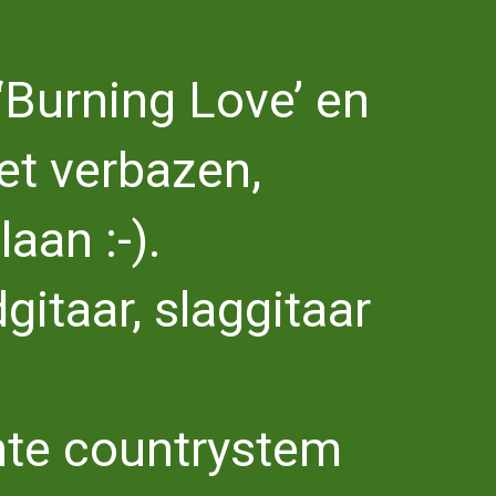
‘Burning Love’ en
iet verbazen,
an :-).
itaar, slaggitaar
hte countrystem