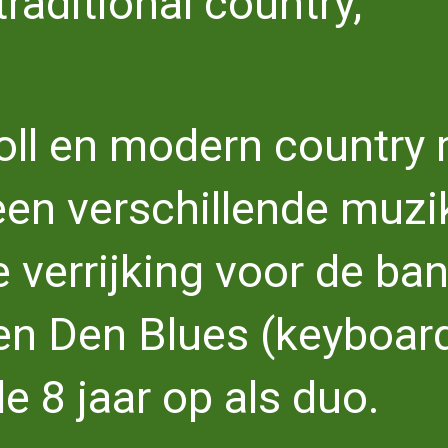
raditional country,
oll en modern country 
een verschillende muzi
 verrijking voor de ba
den Den Blues (keyboar
e 8 jaar op als duo.