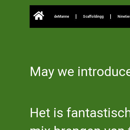
deManne
Scaffoldingg
Ninetie
May we introduce
Het is fantastis