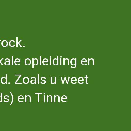
rock.
kale opleiding en
nd. Zoals u weet
ds) en Tinne