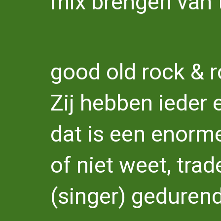
mix brengen van t
good old rock & r
Zij hebben ieder 
dat is een enorme
of niet weet, tra
(singer) gedurend