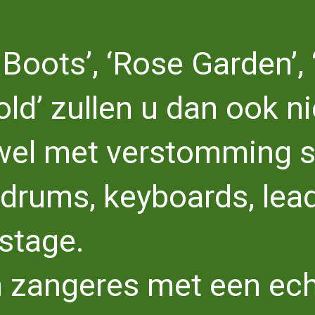
Boots’, ‘Rose Garden’, 
old’ zullen u dan ook n
el met verstomming sla
drums, keyboards, leadg
 stage.
 zangeres met een ec