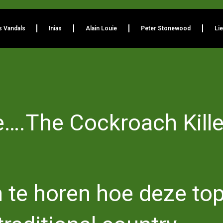
s Vandals
Inias
Alain Louie
Peter Stonewood
Li
….The Cockroach Kill
ch te horen hoe deze t