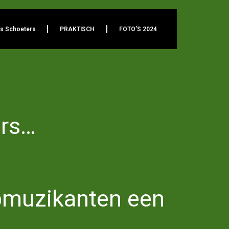
es Schoeters
PRAKTISCH
FOTO’S 2024
ers…
opmuzikanten een